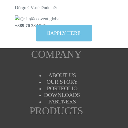
Dërgo CV-në tënde në:
hr@ecovent.global
+389 70 282 291
APPLY HERE
COMPANY
ABOUT US
OUR STORY
PORTFOLIO
DOWNLOADS
PARTNERS
PRODUCTS