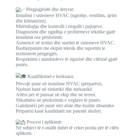
Përgjegjësitë dhe detyrat:
Instalimi i sistemeve HVAC (ngrohje, ventilim, ajrim
dhe klimatizim).
Mirëmbajtja dhe kontrolli i rregullt i pajisjeve.
Diagnozimi dhe zgjidhja e problemeve teknike gjatë
instalimit ose përdorimit.
Asistencë në testim dhe startim të sistemeve HVAC.
Bashkëpunim me ekipin teknik dhe raportim te
inxhinierët përgjegjës.
Respektimi i standardeve të sigurisë dhe cilësisë gjatë
punës.
Kualifikimet e kërkuara:
Përvojë pune në instalime HVAC (përparësi).
Njohuri bazë në elektrikë dhe mekanikë.
Aftësi për të punuar në ekip dhe në terren.
Shkathtësi në përdorimin e veglave të punës.
Gatishmëri për punë nën afate dhe kushte dinamike.
Përparësi kanë kandidatët me patentë shoferi.
Procesi i aplikimit:
Në subject të e-mailit duhet të ceket pozita për të cilën
aplikoni.