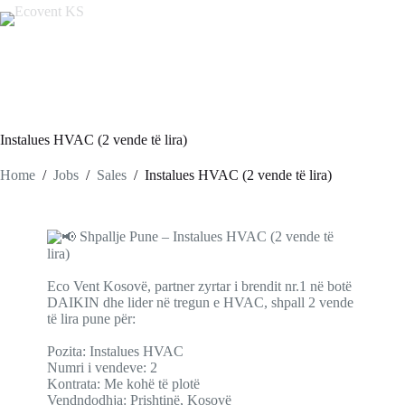
Instalues HVAC (2 vende të lira)
Home
/
Jobs
/
Sales
/
Instalues HVAC (2 vende të lira)
Shpallje Pune – Instalues HVAC (2 vende të
lira)
Eco Vent Kosovë, partner zyrtar i brendit nr.1 në botë
DAIKIN dhe lider në tregun e HVAC, shpall 2 vende
të lira pune për:
Pozita: Instalues HVAC
Numri i vendeve: 2
Kontrata: Me kohë të plotë
Vendndodhja: Prishtinë, Kosovë